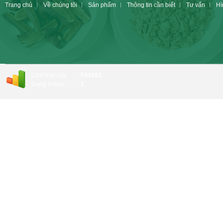
Trang chủ
Về chúng tôi
Sản phẩm
Thông tin cần biết
Tư vấn
Hì
Luợt truy cập
:
544583
Đang online
:
1